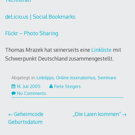
del.icio.us | Social Bookmarks
Flickr – Photo Sharing
Thomas Mrazek hat seinerseits eine
Linkliste
mit
Schwerpunkt Deutschland zusammengestellt.
Abgelegt in:
Linktipps
,
Online-Journalismus
,
Seminare
1.
14. Juli 2005
Fiete Stegers
August
No Comments
2007
Beitragsnavigation
Geheimcode
„Die Laien kommen“
Geburtsdatum