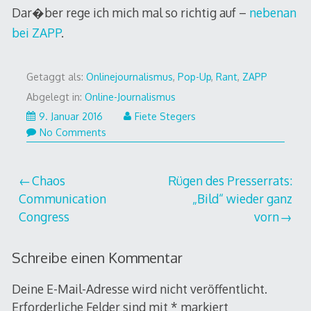
Dar�ber rege ich mich mal so richtig auf –
nebenan
bei ZAPP
.
Getaggt als:
Onlinejournalismus
,
Pop-Up
,
Rant
,
ZAPP
Abgelegt in:
Online-Journalismus
9.
9. Januar 2016
Fiete Stegers
Januar
No Comments
2016
Beitragsnavigation
Chaos
Rügen des Presserrats:
Communication
„Bild“ wieder ganz
Congress
vorn
Schreibe einen Kommentar
Deine E-Mail-Adresse wird nicht veröffentlicht.
Erforderliche Felder sind mit
*
markiert