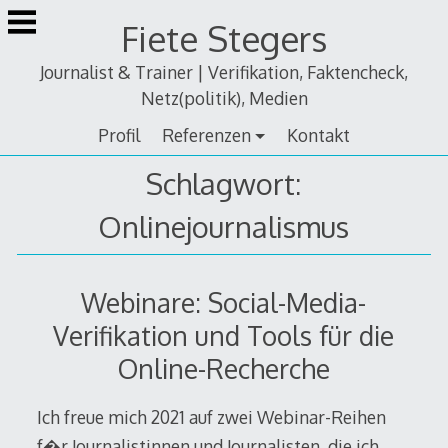
Zum
Fiete Stegers
Inhalt
springen
Journalist & Trainer | Verifikation, Faktencheck,
Netz(politik), Medien
Profil
Referenzen
Kontakt
Schlagwort:
Onlinejournalismus
Webinare: Social-Media-
Verifikation und Tools für die
Online-Recherche
Ich freue mich 2021 auf zwei Webinar-Reihen
f�r Journalistinnen und Journalisten, die ich