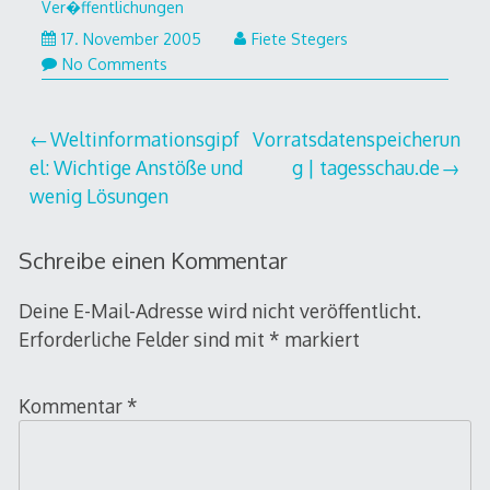
Ver�ffentlichungen
17.
17. November 2005
Fiete Stegers
November
No Comments
2005
Beitragsnavigation
Weltinformationsgipf
Vorratsdatenspeicherun
el: Wichtige Anstöße und
g | tagesschau.de
wenig Lösungen
Schreibe einen Kommentar
Deine E-Mail-Adresse wird nicht veröffentlicht.
Erforderliche Felder sind mit
*
markiert
Kommentar
*