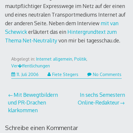
mautpflichtiger Expresswege im Netz auf der einen
und eines neutralen Transportmediums Internet auf
der anderen Seite. Neben dem Interview
mit van
Schewick
erläutert das ein
Hintergrundtext zum
Thema Net-Neutrality
von mir bei tagesschau.de.
Abgelegt in:
Internet allgemein
,
Politik
,
Ver�ffentlichungen
11. Juli 2006
Fiete Stegers
No Comments
Beitragsnavigation
Mit Bewegtbildern
In sechs Semestern
und PR-Drachen
Online-Redakteur
klarkommen
Schreibe einen Kommentar