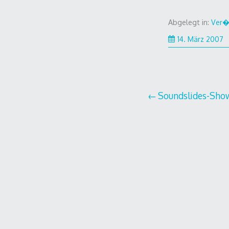
Abgelegt in:
Ver�
14. März 2007
Beitragsnavi
Soundslides-Sho