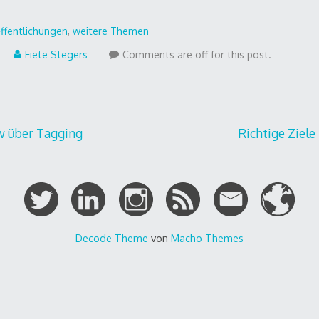
ffentlichungen
,
weitere Themen
Fiete Stegers
Comments are off for this post.
gation
w über Tagging
Richtige Ziel
Decode Theme
von
Macho Themes