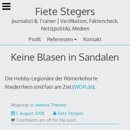
Zum
Fiete Stegers
Inhalt
springen
Journalist & Trainer | Verifikation, Faktencheck,
Netz(politik), Medien
Profil
Referenzen
Kontakt
Keine Blasen in Sandalen
Die Hobby-Legionäre der Römerkohorte
Niederrhein sind fast am Ziel (
WDR.de
).
Abgelegt in:
weitere Themen
1.
1. August 2008
Fiete Stegers
August
Comments are off for this post.
2008