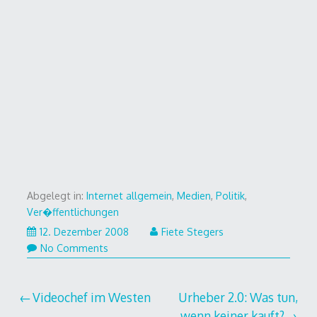
Abgelegt in:
Internet allgemein
,
Medien
,
Politik
,
Ver�ffentlichungen
12.
12. Dezember 2008
Fiete Stegers
Dezember
No Comments
2008
Beitragsnavigation
Videochef im Westen
Urheber 2.0: Was tun,
wenn keiner kauft?