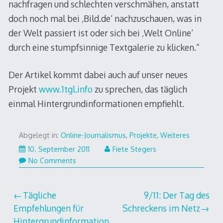
nachfragen und schlechten verschmähen, anstatt
doch noch mal bei ‚Bild.de‘ nachzuschauen, was in
der Welt passiert ist oder sich bei ‚Welt Online‘
durch eine stumpfsinnige Textgalerie zu klicken.“
Der Artikel kommt dabei auch auf unser neues
Projekt
www.1tgl.info
zu sprechen, das täglich
einmal Hintergrundinformationen empfiehlt.
Abgelegt in:
Online-Journalismus
,
Projekte
,
Weiteres
10.
10. September 2011
Fiete Stegers
September
No Comments
2011
Beitragsnavigation
Tägliche
9/11: Der Tag des
Empfehlungen für
Schreckens im Netz
Hintergrundinformation