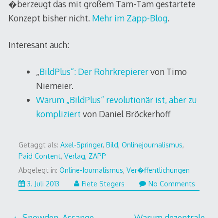
�berzeugt das mit großem Tam-Tam gestartete
Konzept bisher nicht.
Mehr im Zapp-Blog
.
Interesant auch:
„
BildPlus“: Der Rohrkrepierer
von Timo
Niemeier.
Warum „BildPlus“ revolutionär ist, aber zu
kompliziert
von Daniel Bröckerhoff
Getaggt als:
Axel-Springer
,
Bild
,
Onlinejournalismus
,
Paid Content
,
Verlag
,
ZAPP
Abgelegt in:
Online-Journalismus
,
Ver�ffentlichungen
3. Juli 2013
Fiete Stegers
No Comments
Snowden, Assange,
Warum dezentrale