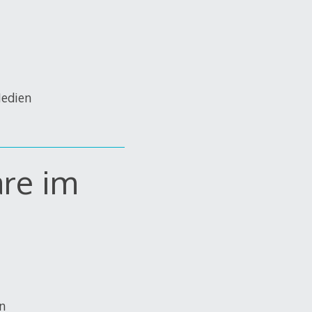
Medien
äre im