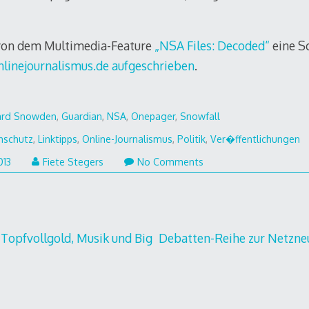
on dem Multimedia-Feature
„NSA Files: Decoded“
eine S
nlinejournalismus.de aufgeschrieben
.
ard Snowden
,
Guardian
,
NSA
,
Onepager
,
Snowfall
nschutz
,
Linktipps
,
Online-Journalismus
,
Politik
,
Ver�ffentlichungen
013
Fiete Stegers
No Comments
gation
Topfvollgold, Musik und Big
Debatten-Reihe zur Netzneu