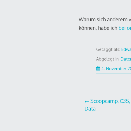
Warum sich anderem v
können, habe ich
bei o
Getaggt als:
Edw
Abgelegt in:
Date
4. November 2
Beitragsnavi
Scoopcamp, C3S, 
Data