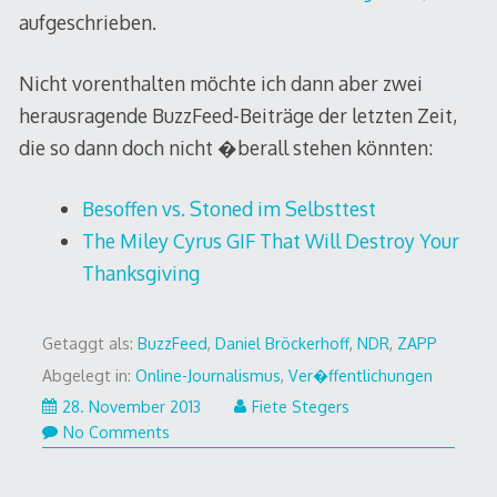
aufgeschrieben.
Nicht vorenthalten möchte ich dann aber zwei
herausragende BuzzFeed-Beiträge der letzten Zeit,
die so dann doch nicht �berall stehen könnten:
Besoffen vs. Stoned im Selbsttest
The Miley Cyrus GIF That Will Destroy Your
Thanksgiving
Getaggt als:
BuzzFeed
,
Daniel Bröckerhoff
,
NDR
,
ZAPP
Abgelegt in:
Online-Journalismus
,
Ver�ffentlichungen
28.
28. November 2013
Fiete Stegers
November
No Comments
2013