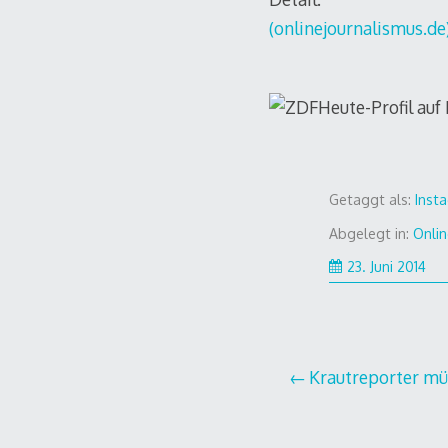
(onlinejournalismus.de
Getaggt als:
Inst
Abgelegt in:
Onlin
23.
23. Juni 2014
Jun
201
Beitragsnavi
Krautreporter müs