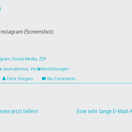
)
agram
,
Social Media
,
ZDF
e-Journalismus
,
Ver�ffentlichungen
Fiete Stegers
No Comments
i
4
gation
sen jetzt liefern
Eine sehr lange E-Mail-