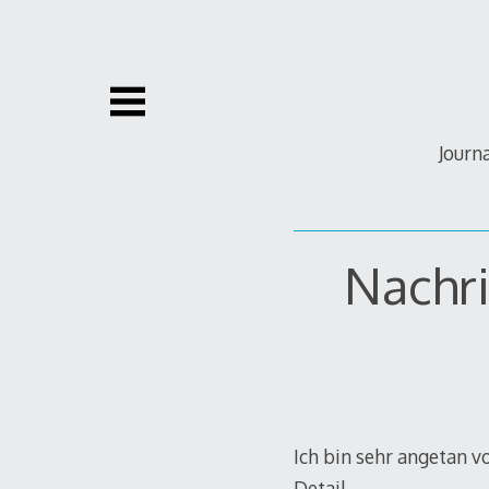
Zum
Inhalt
springen
Journ
Nachri
Ich bin sehr angetan v
Detail.