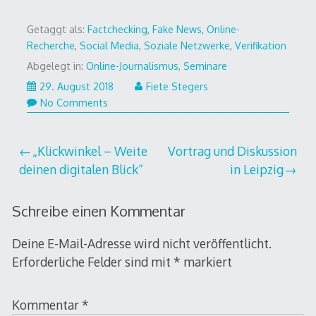
Getaggt als:
Factchecking
,
Fake News
,
Online-
Recherche
,
Social Media
,
Soziale Netzwerke
,
Verifikation
Abgelegt in:
Online-Journalismus
,
Seminare
29. August 2018
Fiete Stegers
No Comments
Beitragsnavigation
„Klickwinkel – Weite
Vortrag und Diskussion
deinen digitalen Blick“
in Leipzig
Schreibe einen Kommentar
Deine E-Mail-Adresse wird nicht veröffentlicht.
Erforderliche Felder sind mit
*
markiert
Kommentar
*