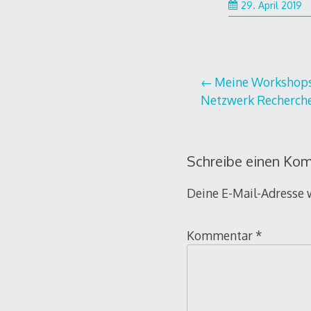
2
29. April 2019
Ap
2
Beitragsnavi
Meine Workshops 
Netzwerk Recherch
Schreibe einen Ko
Deine E-Mail-Adresse w
Kommentar
*