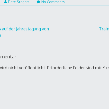
9.
Fiete Stegers
No Comments
ril
019
gation
auf der Jahrestagung von
Trai
e
mmentar
ird nicht veröffentlicht.
Erforderliche Felder sind mit
*
m