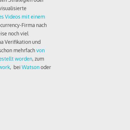
isualisierte
es Videos mit einem
tocurrency-Firma nach
ise noch viel
a Verifikation und
h schon mehrfach
von
estellt worden
, zum
twork
, bei
Watson
oder