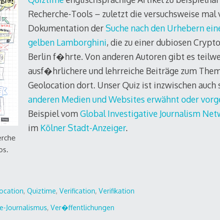
Recherche-Tools – zuletzt die versuchsweise mal v
Dokumentation der
Suche nach den Urhebern ein
gelben Lamborghini
, die zu einer dubiosen Cryp
Berlin f�hrte. Von anderen Autoren gibt es teilwe
ausf�hrlichere und lehrreiche Beiträge zum Them
Geolocation dort. Unser Quiz ist inzwischen auc
anderen Medien und Websites erwähnt oder vorg
Beispiel vom
Global Investigative Journalism Ne
im
Kölner Stadt-Anzeiger
.
erche
os.
ocation
,
Quiztime
,
Verification
,
Verifikation
e-Journalismus
,
Ver�ffentlichungen