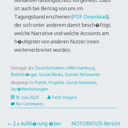
Bundesverfassungsschutz vorgestellt. Dazu
ist auch bei Beitrag von uns im
Tagungsband erschienen (
PDF-Download
),
der sich unter anderem damit besch�ftigt,
welche Narrative und welche Accounts am
h�ufigsten von anderen Nutzer:innen
weiterverbreitet wurden.
Getaggt als:
Desinformation
,
HAW Hamburg
,
Reichsb�rger
,
Social Media
,
Soziale Netzwerke
Abgelegt in:
Politik
,
Projekte
,
Social Networks
,
Ver�ffentlichungen
18.
18. Juni 2024
Fiete Stegers
Juni
No Comments
2024
Beitragsnavigation
2 x Aufkl�rung �ber
NOTORIOUS-Bericht