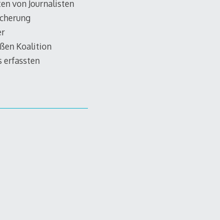
n von Journalisten
icherung
er
ßen Koalition
s erfassten