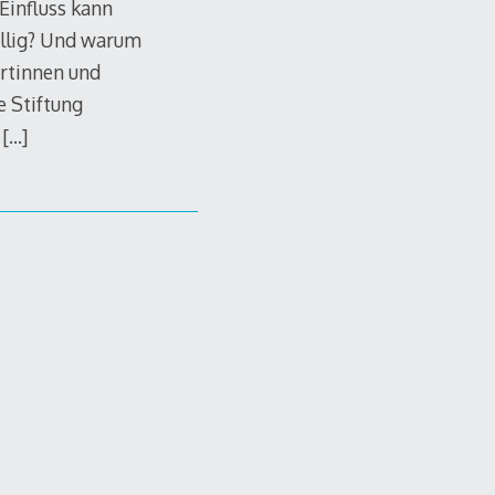
Einfluss kann
llig? Und warum
ertinnen und
e Stiftung
g
[…]