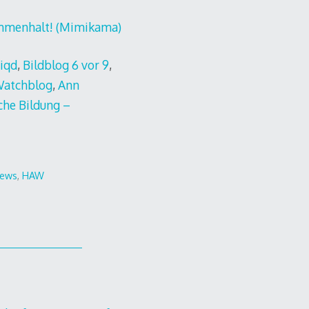
ammenhalt! (Mimikama)
iqd
,
Bildblog 6 vor 9
,
Watchblog
,
Ann
che Bildung –
News
,
HAW