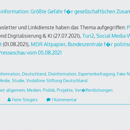
information: Größte Gefahr f�r gesellschaftlichen Zus
sletter und Linkdienste haben das Thema aufgegriffen:
P
d Digitalisierung & KI (27.07.2021),
Turi2
,
Social Media 
t
(01.08.2021),
MDR Altpapier
,
Bundeszentrale f�r politis
 Presseschau vom 05.08.2021
nformation
,
Deutschland
,
Disinformation
,
Expertenbefragung
,
Fake 
Medie
,
Studie
,
Vodafone Stiftung Deutschland
net allgemein
,
Medien
,
Politik
,
Projekte
,
Ver�ffentlichungen
9.
Fiete Stegers
1 Kommentar
August
2021