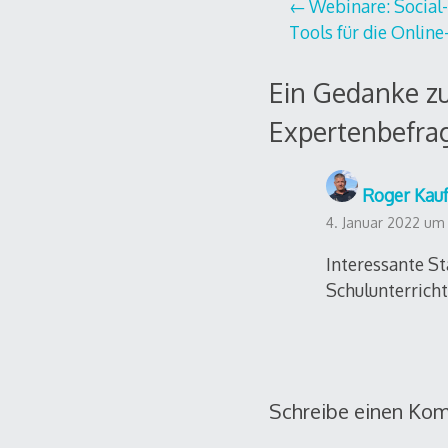
Beitragsnavi
Webinare: Social-
Tools für die Onlin
Ein Gedanke zu
Expertenbefra
Roger Kau
4. Januar 2022 um
Interessante St
Schulunterricht
Schreibe einen Ko