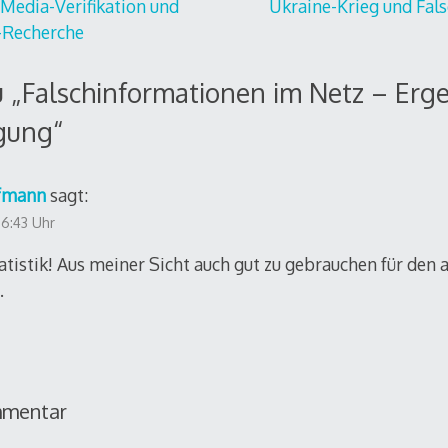
gation
Media-Verifikation und
Ukraine-Krieg und Fal
e-Recherche
 „
Falschinformationen im Netz – Erg
gung
“
fmann
sagt:
 6:43 Uhr
atistik! Aus meiner Sicht auch gut zu gebrauchen für den
.
mmentar