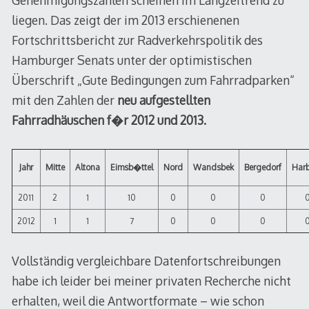
Genehmigungszahlen scheinen im Langzeitrend zu
liegen. Das zeigt der im 2013 erschienenen
Fortschrittsbericht zur Radverkehrspolitik des
Hamburger Senats unter der optimistischen
Überschrift „Gute Bedingungen zum Fahrradparken“
mit den Zahlen der
neu aufgestellten
Fahrradhäuschen f�r 2012 und 2013.
Jahr
Mitte
Altona
Eimsb�ttel
Nord
Wandsbek
Bergedorf
Har
2011
2
1
10
0
0
0
2012
1
1
7
0
0
0
Vollständig vergleichbare Datenfortschreibungen
habe ich leider bei meiner privaten Recherche nicht
erhalten, weil die Antwortformate – wie schon