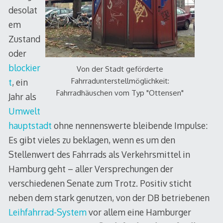
desolat
em
Zustand
oder
blockier
Von der Stadt geförderte
Fahrradunterstellmöglichkeit:
t
, ein
Fahrradhäuschen vom Typ "Ottensen"
Jahr als
Umwelt
hauptstadt
ohne nennenswerte bleibende Impulse:
Es gibt vieles zu beklagen, wenn es um den
Stellenwert des Fahrrads als Verkehrsmittel in
Hamburg geht – aller Versprechungen der
verschiedenen Senate zum Trotz. Positiv sticht
neben dem stark genutzen, von der DB betriebenen
Leihfahrrad-System
vor allem eine Hamburger