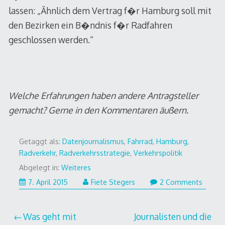
lassen: „Ähnlich dem Vertrag f�r Hamburg soll mit
den Bezirken ein B�ndnis f�r Radfahren
geschlossen werden.“
Welche Erfahrungen haben andere Antragsteller
gemacht? Gerne in den Kommentaren äußern.
Getaggt als:
Datenjournalismus
,
Fahrrad
,
Hamburg
,
Radverkehr
,
Radverkehrsstrategie
,
Verkehrspolitik
Abgelegt in:
Weiteres
8.
7. April 2015
Fiete Stegers
2 Comments
April
2015
Beitragsnavigation
Was geht mit
Journalisten und die