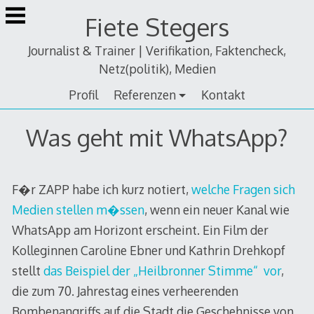
Zum
Fiete Stegers
Inhalt
springen
Journalist & Trainer | Verifikation, Faktencheck,
Netz(politik), Medien
Profil
Referenzen
Kontakt
Was geht mit WhatsApp?
F�r ZAPP habe ich kurz notiert,
welche Fragen sich
Medien stellen m�ssen
, wenn ein neuer Kanal wie
WhatsApp am Horizont erscheint. Ein Film der
Kolleginnen Caroline Ebner und Kathrin Drehkopf
stellt
das Beispiel der „Heilbronner Stimme“ vor
,
die zum 70. Jahrestag eines verheerenden
Bombenangriffs auf die Stadt die Geschehnisse von