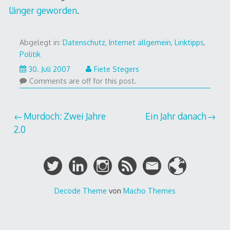
länger geworden
.
Abgelegt in:
Datenschutz
,
Internet allgemein
,
Linktipps
,
Politik
30.
30. Juli 2007
Fiete Stegers
Juli
Comments are off for this post.
2007
Beitragsnavigation
Murdoch: Zwei Jahre
Ein Jahr danach
2.0
Decode Theme
von
Macho Themes