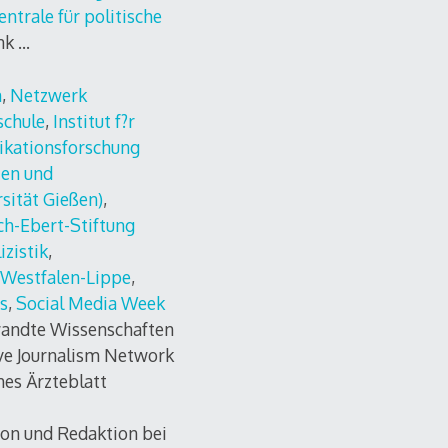
ntrale für politische
nk …
n
,
Netzwerk
schule
,
Institut f?r
ikationsforschung
ien und
sität Gießen)
,
ch-Ebert-Stiftung
izistik
,
 Westfalen-Lippe
,
s
,
Social Media Week
andte Wissenschaften
ive Journalism Network
hes Ärzteblatt
ion und Redaktion bei