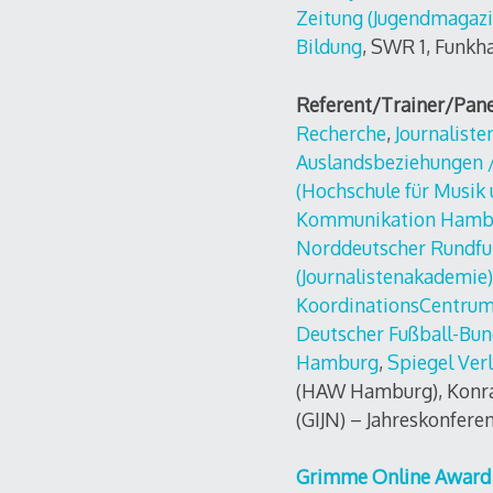
Zeitung (Jugendmagazi
Bildung
, SWR 1, Funkh
Referent/Trainer/Pan
Recherche
,
Journalist
Auslandsbeziehungen 
(Hochschule für Musik
Kommunikation Hamb
Norddeutscher Rundfu
(Journalistenakademie)
KoordinationsCentrum
Deutscher Fußball-Bu
Hamburg
,
Spiegel Ver
(HAW Hamburg), Konrad
(GIJN) – Jahreskonfere
Grimme Online Award