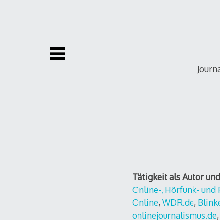
Zum
Inhalt
springen
Journ
Tätigkeit als Autor un
Online-, Hörfunk- und
Online
,
WDR.de
,
Blink
onlinejournalismus.de