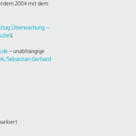
ßerdem 2004 mit dem
lltag Überwachung –
chel
)
g.de
– unabhängige
ek
,
Sebastian Gerhard
arkiert