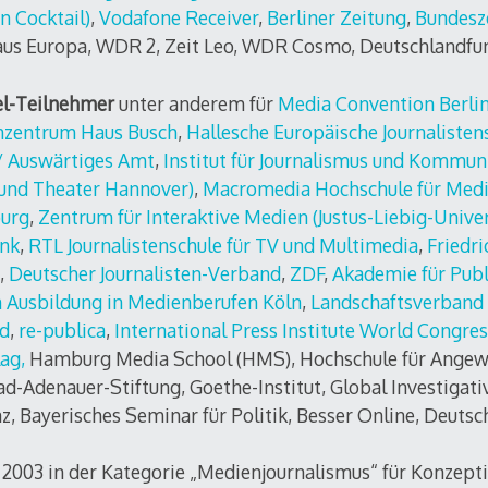
n Cocktail)
,
Vodafone Receiver
,
Berliner Zeitung
,
Bundesze
aus Europa, WDR 2, Zeit Leo, WDR Cosmo, Deutschlandfu
el-Teilnehmer
unter anderem für
Media Convention Berli
enzentrum Haus Busch
,
Hallesche Europäische Journalisten
/ Auswärtiges Amt
,
Institut für Journalismus und Kommun
 und Theater Hannover)
,
Macromedia Hochschule für Med
urg
,
Zentrum für Interaktive Medien (Justus-Liebig-Univer
nk
,
RTL Journalistenschule für TV und Multimedia
,
Friedri
,
Deutscher Journalisten-Verband
,
ZDF
,
Akademie für Publ
 Ausbildung in Medienberufen Köln
,
Landschaftsverband
nd
,
re-publica
,
International Press Institute World Congres
lag,
Hamburg Media School (HMS), Hochschule für Angew
-Adenauer-Stiftung, Goethe-Institut, Global Investigat
nz, Bayerisches Seminar für Politik, Besser Online, Deutsc
2003 in der Kategorie „Medienjournalismus“ für Konzept