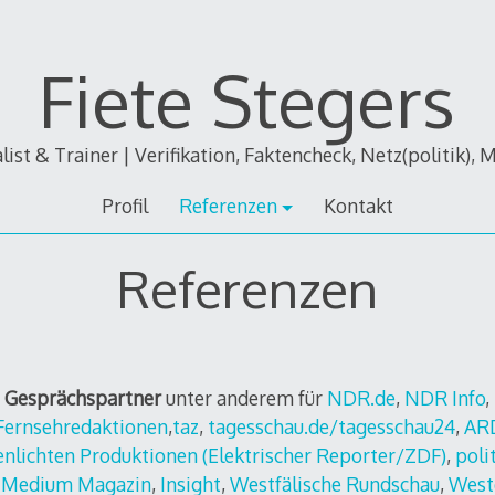
Fiete Stegers
alist & Trainer | Verifikation, Faktencheck, Netz(politik), 
Profil
Referenzen
Kontakt
Referenzen
d Gesprächspartner
unter anderem für
NDR.de
,
NDR Info
,
 Fernsehredaktionen
,
taz
,
tagesschau.de/tagesschau24
,
ARD
enlichten Produktionen
(Elektrischer Reporter/ZDF)
,
poli
,
Medium Magazin
,
Insight
,
Westfälische Rundschau
,
West