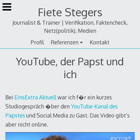
Zum
Fiete Stegers
Inhalt
springen
Journalist & Trainer | Verifikation, Faktencheck,
Netz(politik), Medien
Profil
Referenzen
Kontakt
YouTube, der Papst und
ich
Bei
EinsExtra Aktuell
war ich f�r ein kurzes
Studiogespräch �ber den
YouTube-Kanal des
Papstes
und Social Media zu Gast. Das Video gibt’s
aber nicht online.