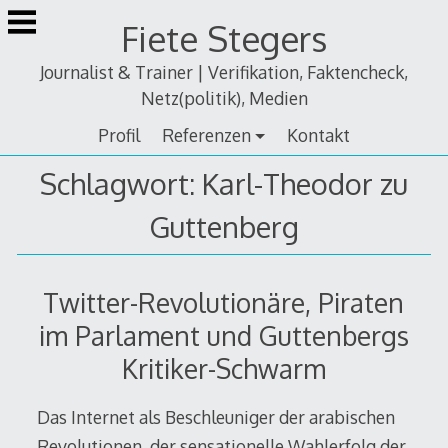
Zum
Fiete Stegers
Inhalt
springen
Journalist & Trainer | Verifikation, Faktencheck,
Netz(politik), Medien
Profil
Referenzen
Kontakt
Schlagwort:
Karl-Theodor zu
Guttenberg
Twitter-Revolutionäre, Piraten
im Parlament und Guttenbergs
Kritiker-Schwarm
Das Internet als Beschleuniger der arabischen
Revolutionen, der sensationelle Wahlerfolg der