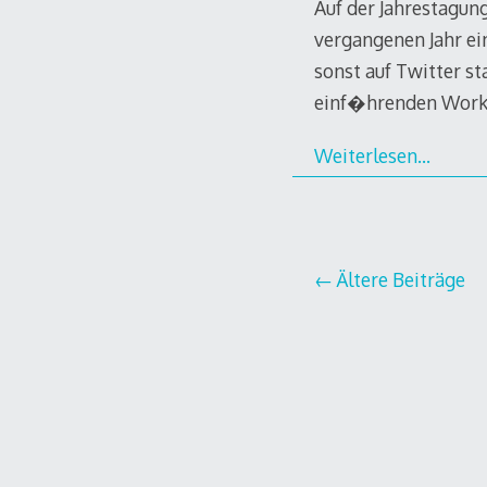
Auf der Jahrestagun
vergangenen Jahr ei
sonst auf Twitter s
einf�hrenden Work
Weiterlesen…
Beitragsnavi
Ältere Beiträge