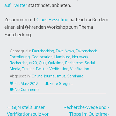
auf Twitter
stattfindet, anbieten.
Zusammen mit
Claus Hesseling
halte ich außerdem
einen einf�hrenden Workshop zum Thema
Factchecking.
Getaggt als:
Factchecking
,
Fake News
,
Faktencheck
,
Fortbildung
,
Geolocation
,
Hamburg
,
Netzwerk
Recherche
,
nr20
,
Quiz
,
Quiztime
,
Recherche
,
Social
Media
,
Trainer
,
Twitter
,
Verification
,
Verifikation
Abgelegt in:
Online-Journalismus
,
Seminare
13.
22. März 2019
Fiete Stegers
März
No Comments
2019
Beitragsnavigation
GIJN stellt unser
Recherche-Wege und -
Verifikationsquiz vor
Tipps im Quiztime-