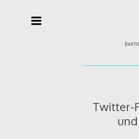
Zum
Inhalt
springen
Journ
Twitter-
und