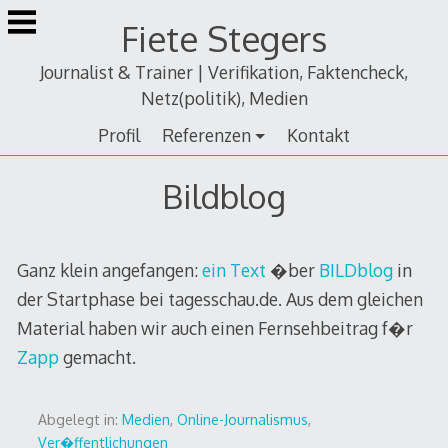
Zum
Fiete Stegers
Inhalt
springen
Journalist & Trainer | Verifikation, Faktencheck,
Netz(politik), Medien
Profil
Referenzen
Kontakt
Bildblog
Ganz klein angefangen:
ein Text
�ber
BILDblog
in
der Startphase bei tagesschau.de. Aus dem gleichen
Material haben wir auch einen Fernsehbeitrag f�r
Zapp
gemacht.
Abgelegt in:
Medien
,
Online-Journalismus
,
Ver�ffentlichungen