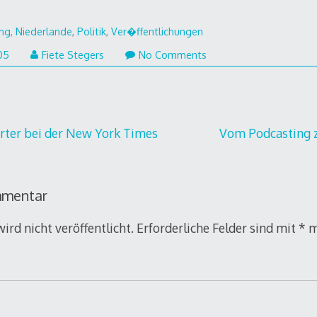
ung
,
Niederlande
,
Politik
,
Ver�ffentlichungen
1.
05
Fiete Stegers
No Comments
August
2005
gation
ter bei der New York Times
Vom Podcasting 
mmentar
ird nicht veröffentlicht.
Erforderliche Felder sind mit
*
m