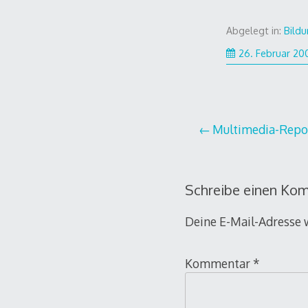
Abgelegt in:
Bild
26. Februar 20
Beitragsnavi
Multimedia-Repor
Schreibe einen Ko
Deine E-Mail-Adresse w
Kommentar
*