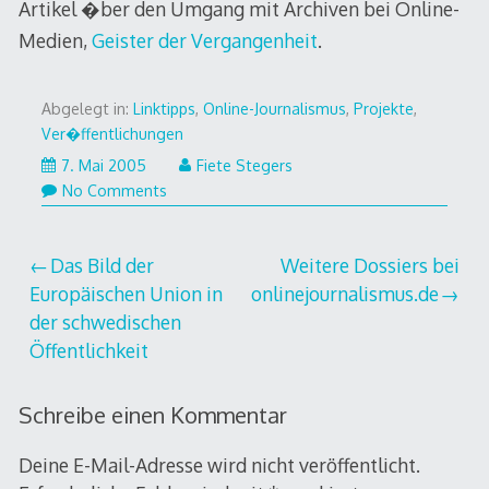
Artikel �ber den Umgang mit Archiven bei Online-
Medien,
Geister der Vergangenheit
.
Abgelegt in:
Linktipps
,
Online-Journalismus
,
Projekte
,
Ver�ffentlichungen
7.
7. Mai 2005
Fiete Stegers
Mai
No Comments
2005
Beitragsnavigation
Das Bild der
Weitere Dossiers bei
Europäischen Union in
onlinejournalismus.de
der schwedischen
Öffentlichkeit
Schreibe einen Kommentar
Deine E-Mail-Adresse wird nicht veröffentlicht.