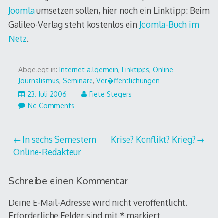
Joomla
umsetzen sollen, hier noch ein Linktipp: Beim
Galileo-Verlag steht kostenlos ein
Joomla-Buch im
Netz
.
Abgelegt in:
Internet allgemein
,
Linktipps
,
Online-
Journalismus
,
Seminare
,
Ver�ffentlichungen
25.
23. Juli 2006
Fiete Stegers
Juli
No Comments
2006
Beitragsnavigation
In sechs Semestern
Krise? Konflikt? Krieg?
Online-Redakteur
Schreibe einen Kommentar
Deine E-Mail-Adresse wird nicht veröffentlicht.
Erforderliche Felder sind mit
*
markiert