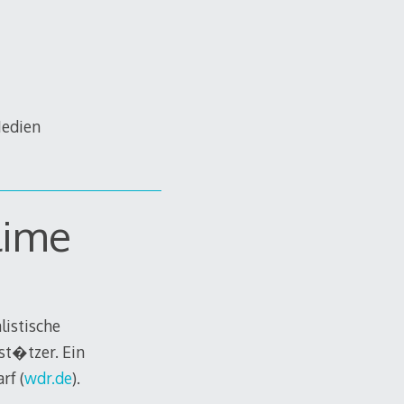
Medien
lime
listische
st�tzer. Ein
rf (
wdr.de
).