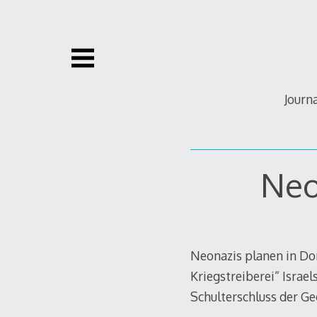
Zum
Inhalt
springen
Journ
Neo
Neonazis planen in Do
Kriegstreiberei“ Israe
Schulterschluss der Geg