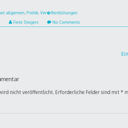
net allgemein
,
Politik
,
Ver�ffentlichungen
4.
6
Fiete Stegers
No Comments
August
2006
gation
Ei
mmentar
ird nicht veröffentlicht.
Erforderliche Felder sind mit
*
m