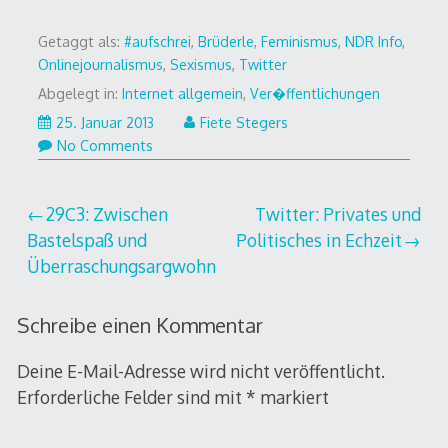
Getaggt als:
#aufschrei
,
Brüderle
,
Feminismus
,
NDR Info
,
Onlinejournalismus
,
Sexismus
,
Twitter
Abgelegt in:
Internet allgemein
,
Ver�ffentlichungen
18.
25. Januar 2013
Fiete Stegers
Februar
No Comments
2013
Beitragsnavigation
29C3: Zwischen
Twitter: Privates und
Bastelspaß und
Politisches in Echzeit
Überraschungsargwohn
Schreibe einen Kommentar
Deine E-Mail-Adresse wird nicht veröffentlicht.
Erforderliche Felder sind mit
*
markiert