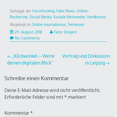
Getaggt als:
Factchecking
,
Fake News
,
Online-
Recherche
,
Social Media
,
Soziale Netzwerke
,
Verifikation
Abgelegt in:
Online-Journalismus
,
Seminare
29. August 2018
Fiete Stegers
No Comments
Beitragsnavigation
„Klickwinkel – Weite
Vortrag und Diskussion
deinen digitalen Blick“
in Leipzig
Schreibe einen Kommentar
Deine E-Mail-Adresse wird nicht veröffentlicht.
Erforderliche Felder sind mit
*
markiert
Kommentar
*