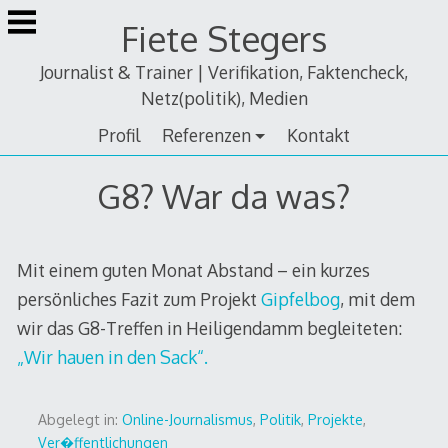
Zum
Fiete Stegers
Inhalt
springen
Journalist & Trainer | Verifikation, Faktencheck,
Netz(politik), Medien
Profil
Referenzen
Kontakt
G8? War da was?
Mit einem guten Monat Abstand – ein kurzes
persönliches Fazit zum Projekt
Gipfelbog
, mit dem
wir das G8-Treffen in Heiligendamm begleiteten:
„Wir hauen in den Sack“.
Abgelegt in:
Online-Journalismus
,
Politik
,
Projekte
,
Ver�ffentlichungen