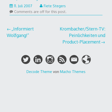
16.
11. Juli 2007
Fiete Stegers
Juli
Comments are off for this post.
2007
Beitragsnavigation
„Informiert
Krombacher/Stern-TV:
Wolfgang!“
Peinlichkeiten und
Product-Placement
Decode Theme
von
Macho Themes