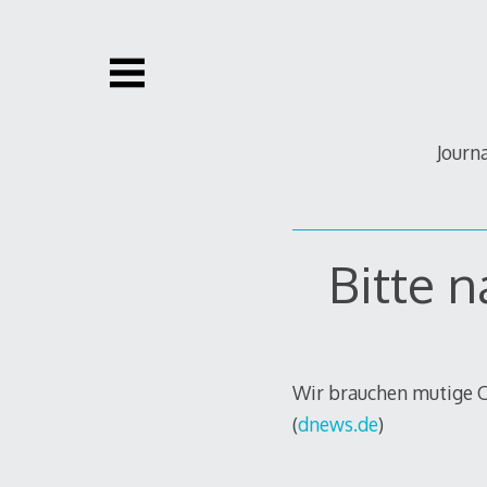
Zum
Inhalt
springen
Journ
Bitte 
Wir brauchen mutige On
(
dnews.de
)