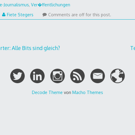
e-Journalismus
,
Ver�ffentlichungen
Fiete Stegers
Comments are off for this post.
gation
ter: Alle Bits sind gleich?
T
Decode Theme
von
Macho Themes