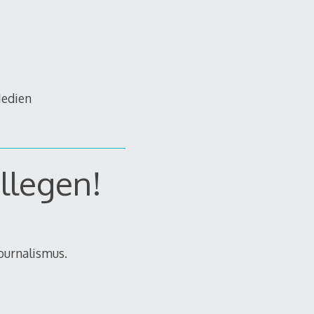
Medien
llegen!
ournalismus.