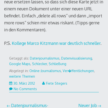
neue ersetzen lassen, so dass sich diese Karte jetzt in
einem neuen Dokument unter einer neuen URL
befindet. Einfach „delete all rows“ und dann „import
more rows“ schien mir etwas riskant. (Tipps gerne
in den Kommentaren).
P.S.
Kollege Marco Kitzmann war deutlich schneller
.
Getaggt als:
Datenjournalismus
,
Datenvisualisierung
,
Google Maps
,
Schlecker
,
Schließung
Abgelegt in:
Online-Journalismus
,
Ver�ffentlichungen
,
weitere Themen
30.
30. März 2012
Fiete Stegers
März
No Comments
2012
Beitragsnavigation
Datenjournalismus-
Neuer Job