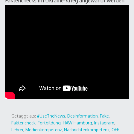
Faktenchecks im Ukraine-Krieg angewandt werden.
Getaggt als:
#UseTheNews
,
Desinformation
,
Fake
,
Faktencheck
,
Fortbildung
,
HAW Hamburg
,
Instagram
,
Lehrer
,
Medienkompetenz
,
Nachrichtenkompetenz
,
OER
,