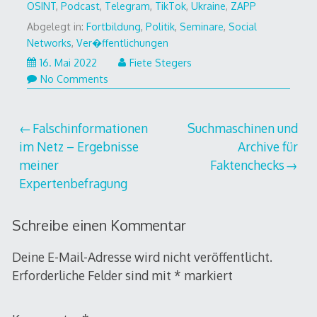
OSINT
,
Podcast
,
Telegram
,
TikTok
,
Ukraine
,
ZAPP
Abgelegt in:
Fortbildung
,
Politik
,
Seminare
,
Social
Networks
,
Ver�ffentlichungen
16.
16. Mai 2022
Fiete Stegers
Mai
No Comments
2022
Beitragsnavigation
Falschinformationen
Suchmaschinen und
im Netz – Ergebnisse
Archive für
meiner
Faktenchecks
Expertenbefragung
Schreibe einen Kommentar
Deine E-Mail-Adresse wird nicht veröffentlicht.
Erforderliche Felder sind mit
*
markiert